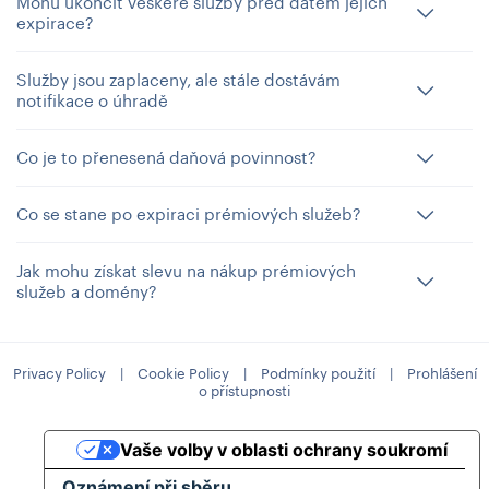
Mohu ukončit veškeré služby před datem jejich
expirace?
Služby jsou zaplaceny, ale stále dostávám
notifikace o úhradě
Co je to přenesená daňová povinnost?
Co se stane po expiraci prémiových služeb?
Jak mohu získat slevu na nákup prémiových
služeb a domény?
Privacy Policy
|
Cookie Policy
|
Podmínky použití
|
Prohlášení
o přístupnosti
Vaše volby v oblasti ochrany soukromí
Oznámení při sběru