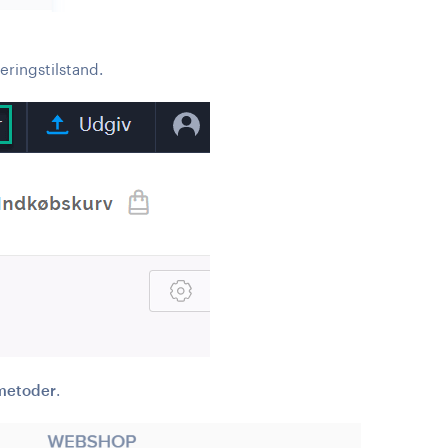
eringstilstand.
metoder
.