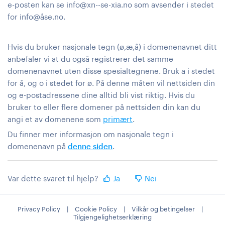
e-posten kan se info@xn--se-xia.no som avsender i stedet
for info@åse.no.
Hvis du bruker nasjonale tegn (ø,æ,å) i domenenavnet ditt
anbefaler vi at du også registrerer det samme
domenenavnet uten disse spesialtegnene. Bruk a i stedet
for å, og o i stedet for ø. På denne måten vil nettsiden din
og e-postadressene dine alltid bli vist riktig. Hvis du
bruker to eller flere domener på nettsiden din kan du
angi et av domenene som
primært
.
Du finner mer informasjon om nasjonale tegn i
domenenavn på
denne siden
.
Var dette svaret til hjelp?
Ja
Nei
Privacy Policy
|
Cookie Policy
|
Vilkår og betingelser
|
Tilgjengelighetserklæring