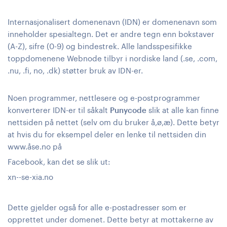
Internasjonalisert domenenavn (IDN) er domenenavn som
inneholder spesialtegn. Det er andre tegn enn bokstaver
(A-Z), sifre (0-9) og bindestrek. Alle landsspesifikke
toppdomenene Webnode tilbyr i nordiske land (.se, .com,
.nu, .fi, no, .dk) støtter bruk av IDN-er.
Noen programmer, nettlesere og e-postprogrammer
konverterer IDN-er til såkalt
Punycode
slik at alle kan finne
nettsiden på nettet (selv om du bruker å,ø,æ). Dette betyr
at hvis du for eksempel deler en lenke til nettsiden din
www.åse.no på
Facebook, kan det se slik ut:
xn--se-xia.no
Dette gjelder også for alle e-postadresser som er
opprettet under domenet. Dette betyr at mottakerne av