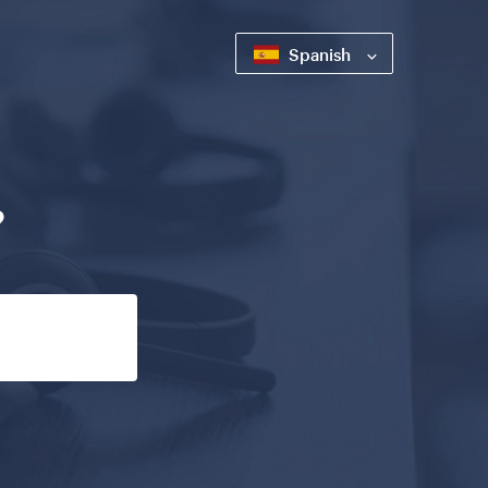
Spanish
?